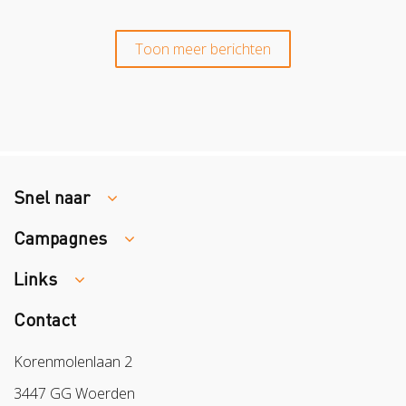
Toon meer berichten
Snel naar
Campagnes
Traumaopvang
Melden van een arbeidsongeval
Links
Week van de Teek
Vacatures
Veilig vrijwilligerswerk in het groen
Contact
Colland
Aanmelden nieuwsbrief
Samen naar lichter werk
Sazas
Korenmolenlaan 2
Veilig op 1
BPL
3447 GG Woerden