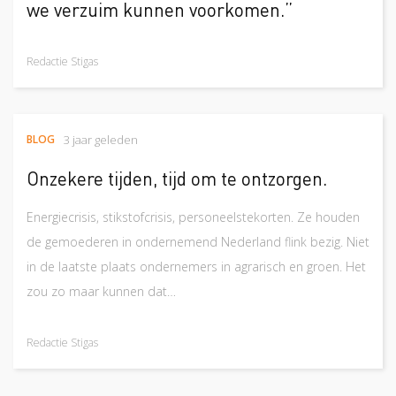
we verzuim kunnen voorkomen.”
Redactie Stigas
BLOG
3 jaar geleden
Onzekere tijden, tijd om te ontzorgen.
Energiecrisis, stikstofcrisis, personeelstekorten. Ze houden
de gemoederen in ondernemend Nederland flink bezig. Niet
in de laatste plaats ondernemers in agrarisch en groen. Het
zou zo maar kunnen dat…
Redactie Stigas