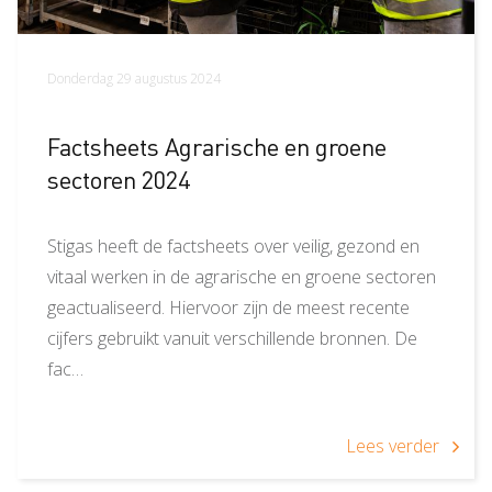
Donderdag 29 augustus 2024
Factsheets Agrarische en groene
sectoren 2024
Stigas heeft de factsheets over veilig, gezond en
vitaal werken in de agrarische en groene sectoren
geactualiseerd. Hiervoor zijn de meest recente
cijfers gebruikt vanuit verschillende bronnen. De
fac…
Lees verder