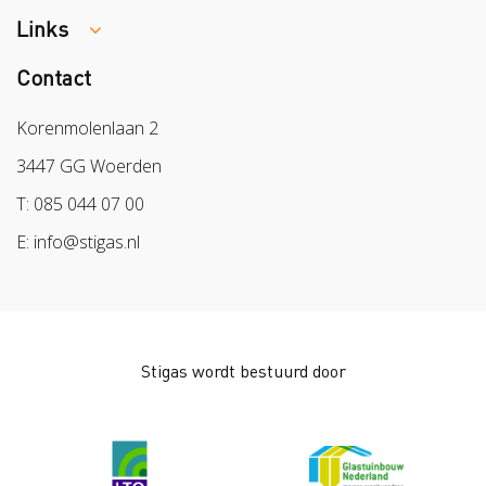
Melden van een arbeidsongeval
Links
Week van de Teek
Vacatures
Veilig vrijwilligerswerk in het groen
Contact
Colland
Aanmelden nieuwsbrief
Samen naar lichter werk
Sazas
Korenmolenlaan 2
Veilig op 1
BPL
3447 GG Woerden
Pak stof aan!
Arbeidsmarkt
T: 085 044 07 00
Bescherm bewust
E: info@stigas.nl
Werken aan morgen
Stigas wordt bestuurd door