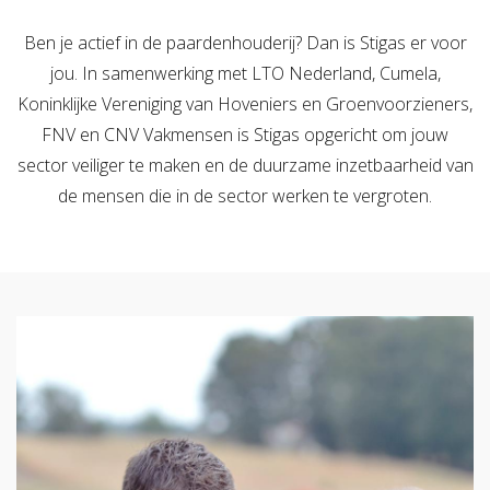
Verzuimbegeleiding
Arbopakket seizoenswerker
Actueel
Vitaliteit
Ben je actief in de paardenhouderij? Dan is Stigas er voor
jou. In samenwerking met LTO Nederland, Cumela,
Vitaliteitsscan
Vertrouwenspersoon
Vitaliteits
Over Stigas
Actueel
Koninklijke Vereniging van Hoveniers en Groenvoorzieners,
Nieuws
Nieuwsbrief
Publicaties
Agenda
Onze diensten
FNV en CNV Vakmensen is Stigas opgericht om jouw
sector veiliger te maken en de duurzame inzetbaarheid van
3V's van Stigas
Aan de slag met Vitaliteit
Aan d
de mensen die in de sector werken te vergroten.