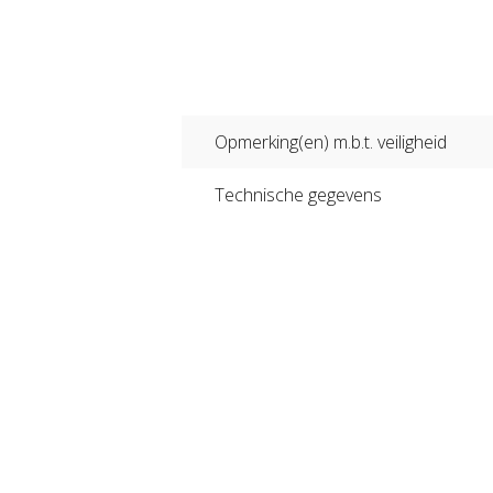
Opmerking(en) m.b.t. veiligheid
Technische gegevens