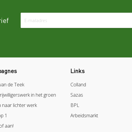
ief
agnes
Links
van de Teek
Colland
vrijwilligerswerk in het groen
Sazas
naar lichter werk
BPL
op 1
Arbeidsmarkt
of aan!