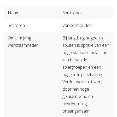
Verzuimbegeleiding
Arbopakket seizoenswerker
Actueel
Vitaliteit
Naam
Spuitrobot
Vitaliteitsscan
Vertrouwenspersoon
Vitaliteits
Over Stigas
Actueel
Sectoren
Varkenshouderij
Nieuws
Nieuwsbrief
Publicaties
Agenda
Onze diensten
Omschrijving
Bij langdurig hogedruk
3V's van Stigas
Aan de slag met Vitaliteit
Aan d
werkzaamheden
spuiten is sprake van een
hoge statische belasting
van bepaalde
spiergroepen en een
hoge trillingsbelasting.
Verder wordt dit werk
door het hoge
geluidsniveau en
nevelvorming
onaangenaam