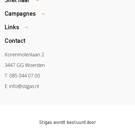
Campagnes
Traumaopvang
Melden van een arbeidsongeval
Links
Week van de Teek
Vacatures
Veilig vrijwilligerswerk in het groen
Contact
Colland
Aanmelden nieuwsbrief
Samen naar lichter werk
Sazas
Korenmolenlaan 2
Veilig op 1
BPL
3447 GG Woerden
Pak stof aan!
Arbeidsmarkt
T: 085 044 07 00
Bescherm bewust
E: info@stigas.nl
Werken aan morgen
Stigas wordt bestuurd door