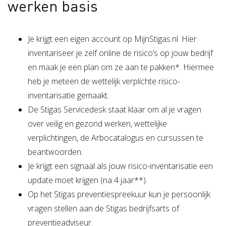
werken basis
Verzuimbegeleiding
Arbopakket seizoenswerker
Actueel
Vitaliteit
Vitaliteitsscan
Vertrouwenspersoon
Vitaliteits
Over Stigas
Actueel
Je krijgt een eigen account op MijnStigas.nl. Hier
inventariseer je zelf online de risico’s op jouw bedrijf
Nieuws
Nieuwsbrief
Publicaties
Agenda
Onze diensten
en maak je een plan om ze aan te pakken*. Hiermee
heb je meteen de wettelijk verplichte risico-
3V's van Stigas
Aan de slag met Vitaliteit
Aan d
inventarisatie gemaakt.
De Stigas Servicedesk staat klaar om al je vragen
over veilig en gezond werken, wettelijke
verplichtingen, de Arbocatalogus en cursussen te
beantwoorden.
Je krijgt een signaal als jouw risico-inventarisatie een
update moet krijgen (na 4 jaar**).
Op het Stigas preventiespreekuur kun je persoonlijk
vragen stellen aan de Stigas bedrijfsarts of
preventieadviseur.