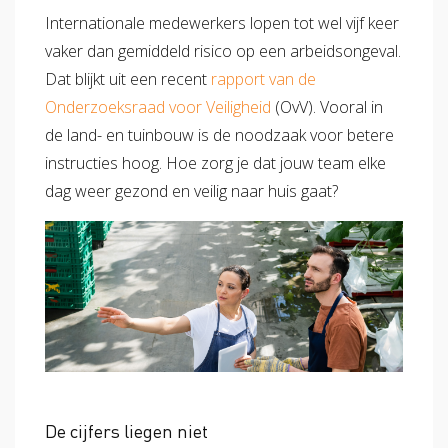
Verzuimbegeleiding
Arbopakket seizoenswerker
Internationale medewerkers lopen tot wel vijf keer
Actueel
Vitaliteit
vaker dan gemiddeld risico op een arbeidsongeval.
Vitaliteitsscan
Vertrouwenspersoon
Vitaliteits
Over Stigas
Actueel
Dat blijkt uit een recent
rapport van de
Onderzoeksraad voor Veiligheid
(OvV). Vooral in
Nieuws
Nieuwsbrief
Publicaties
Agenda
Onze diensten
de land- en tuinbouw is de noodzaak voor betere
instructies hoog. Hoe zorg je dat jouw team elke
3V's van Stigas
Aan de slag met Vitaliteit
Aan d
dag weer gezond en veilig naar huis gaat?
De cijfers liegen niet