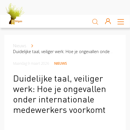
Sluiten
Arbocatalogus
Nieuws
Kruimelpad
Kennisbank
Duidelijke taal, veiliger werk: Hoe je ongevallen onder internationale medewerkers voorkomt
Maandag 9 maart 2026
NIEUWS
Sectoren
Duidelijke taal, veiliger
Akkerbouw en vollegrondsteelt
Bloembollenteelt en hande
werk: Hoe je ongevallen
Veiligheid
onder internationale
medewerkers voorkomt
Verzuim
Veiligheid
Risico Inventarisatie & Evaluatie (RIE)
Machineveilig
Vitaliteit
Verzuim