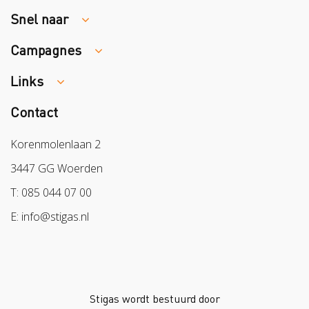
Snel naar
Campagnes
Traumaopvang
Melden van een arbeidsongeval
Links
Week van de Teek
Vacatures
Veilig vrijwilligerswerk in het groen
Contact
Colland
Aanmelden nieuwsbrief
Samen naar lichter werk
Sazas
Korenmolenlaan 2
Veilig op 1
BPL
3447 GG Woerden
Pak stof aan!
Arbeidsmarkt
T: 085 044 07 00
Bescherm bewust
E: info@stigas.nl
Werken aan morgen
Stigas wordt bestuurd door