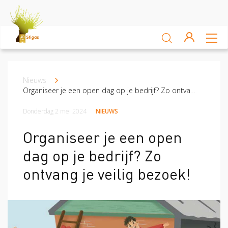
Sluiten
Arbocatalogus
Nieuws
Kruimelpad
Kennisbank
Organiseer je een open dag op je bedrijf? Zo ontvang je veilig bezoek!
Donderdag 2 mei 2024
NIEUWS
Sectoren
Organiseer je een open
Akkerbouw en vollegrondsteelt
Bloembollenteelt en hande
dag op je bedrijf? Zo
Veiligheid
ontvang je veilig bezoek!
Verzuim
Veiligheid
Risico Inventarisatie & Evaluatie (RIE)
Machineveilig
Vitaliteit
Verzuim