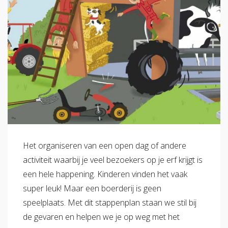
Verzuimbegeleiding
Arbopakket seizoenswerker
Actueel
Vitaliteit
Vitaliteitsscan
Vertrouwenspersoon
Vitaliteits
Over Stigas
Actueel
Nieuws
Nieuwsbrief
Publicaties
Agenda
Onze diensten
3V's van Stigas
Aan de slag met Vitaliteit
Aan d
Het organiseren van een open dag of andere
activiteit waarbij je veel bezoekers op je erf krijgt is
een hele happening. Kinderen vinden het vaak
super leuk! Maar een boerderij is geen
speelplaats. Met dit stappenplan staan we stil bij
de gevaren en helpen we je op weg met het