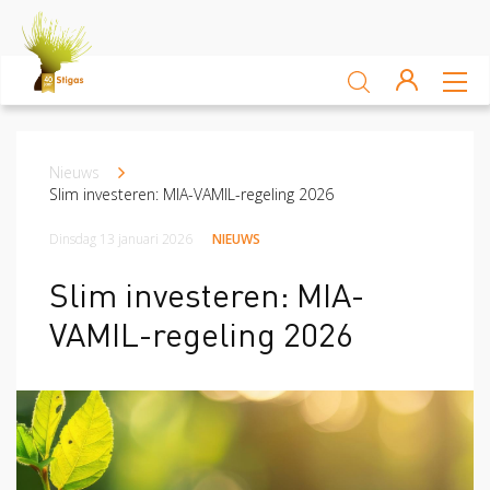
Sluiten
Arbocatalogus
Nieuws
Kruimelpad
Kennisbank
Slim investeren: MIA-VAMIL-regeling 2026
Dinsdag 13 januari 2026
NIEUWS
Sectoren
Slim investeren: MIA-
Akkerbouw en vollegrondsteelt
Bloembollenteelt en hande
VAMIL-regeling 2026
Veiligheid
Verzuim
Veiligheid
Risico Inventarisatie & Evaluatie (RIE)
Machineveilig
Vitaliteit
Verzuim