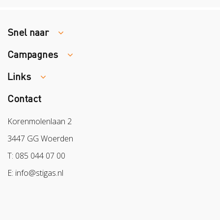
Snel naar
Campagnes
Traumaopvang
Melden van een arbeidsongeval
Links
Week van de Teek
Vacatures
Veilig vrijwilligerswerk in het groen
Contact
Colland
Aanmelden nieuwsbrief
Samen naar lichter werk
Sazas
Korenmolenlaan 2
Veilig op 1
BPL
3447 GG Woerden
Pak stof aan!
Arbeidsmarkt
T: 085 044 07 00
Bescherm bewust
E: info@stigas.nl
Werken aan morgen