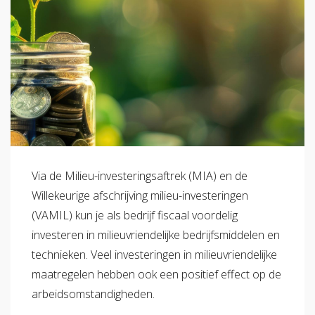
Verzuimbegeleiding
Arbopakket seizoenswerker
Actueel
Vitaliteit
Vitaliteitsscan
Vertrouwenspersoon
Vitaliteits
Over Stigas
Actueel
Nieuws
Nieuwsbrief
Publicaties
Agenda
Onze diensten
3V's van Stigas
Aan de slag met Vitaliteit
Aan d
Via de Milieu-investeringsaftrek (MIA) en de
Willekeurige afschrijving milieu-investeringen
(VAMIL) kun je als bedrijf fiscaal voordelig
investeren in milieuvriendelijke bedrijfsmiddelen en
technieken. Veel investeringen in milieuvriendelijke
maatregelen hebben ook een positief effect op de
arbeidsomstandigheden.