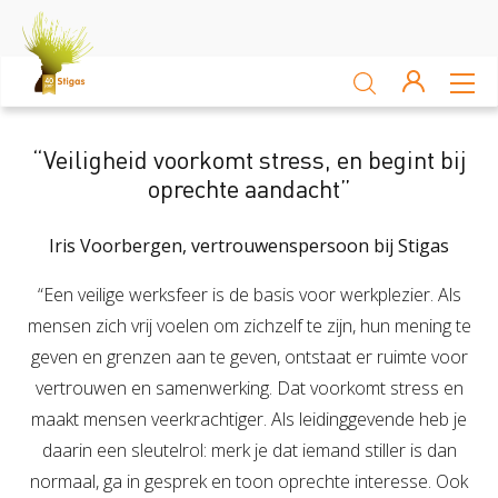
Sluiten
Arbocatalogus
“Veiligheid voorkomt stress, en begint bij
oprechte aandacht”
Kennisbank
Iris Voorbergen, vertrouwenspersoon bij Stigas
Sectoren
“Een veilige werksfeer is de basis voor werkplezier. Als
Akkerbouw en vollegrondsteelt
Bloembollenteelt en hande
mensen zich vrij voelen om zichzelf te zijn, hun mening te
geven en grenzen aan te geven, ontstaat er ruimte voor
Veiligheid
vertrouwen en samenwerking. Dat voorkomt stress en
Verzuim
maakt mensen veerkrachtiger. Als leidinggevende heb je
Veiligheid
daarin een sleutelrol: merk je dat iemand stiller is dan
Risico Inventarisatie & Evaluatie (RIE)
Machineveilig
Vitaliteit
Verzuim
normaal, ga in gesprek en toon oprechte interesse. Ook