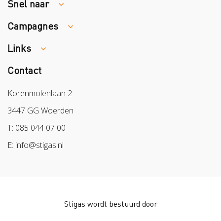
Snel naar
Campagnes
Traumaopvang
Melden van een arbeidsongeval
Links
Week van de Teek
Vacatures
Veilig vrijwilligerswerk in het groen
Contact
Colland
Aanmelden nieuwsbrief
Samen naar lichter werk
Sazas
Korenmolenlaan 2
Veilig op 1
BPL
3447 GG Woerden
Pak stof aan!
Arbeidsmarkt
T: 085 044 07 00
Bescherm bewust
E: info@stigas.nl
Werken aan morgen
Stigas wordt bestuurd door