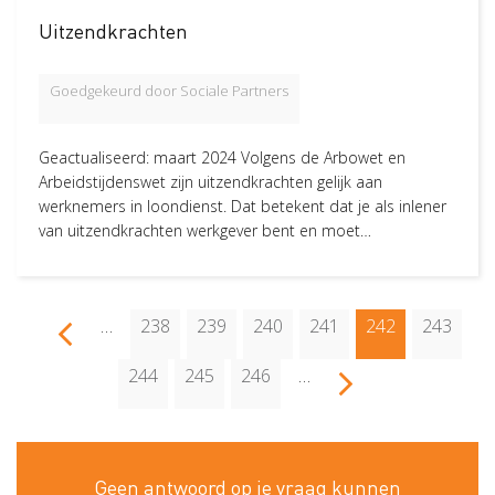
Uitzendkrachten
Status
Nieuw
213
Goedgekeurd door Sociale Partners
Geactualiseerd: maart 2024 Volgens de Arbowet en
Arbeidstijdenswet zijn uitzendkrachten gelijk aan
werknemers in loondienst. Dat betekent dat je als inlener
van uitzendkrachten werkgever bent en moet…
Paginering
…
Page
238
Page
239
Page
240
Page
241
Huidige
242
Page
243
V
o
l
g
e
d
e
p
a
g
i
n
a
V
o
r
i
g
e
p
a
g
i
n
n
a
pagina
Page
244
Page
245
Page
246
…
Geen antwoord op je vraag kunnen