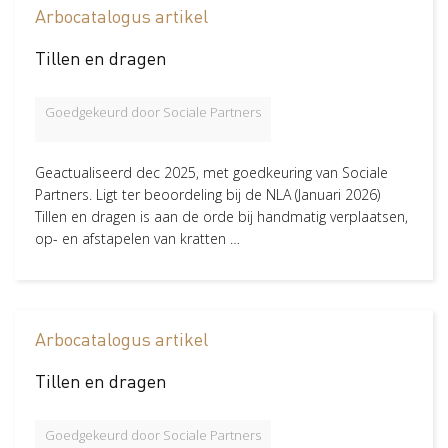
Arbocatalogus artikel
Verzuimbegeleiding
Arbopakket seizoenswerker
Actueel
Vitaliteit
Pagina
218
Tillen en dragen
Kennisbank artikel
179
Vitaliteitsscan
Vertrouwenspersoon
Vitaliteits
Over Stigas
Actueel
Nieuws
103
Goedgekeurd door Sociale Partners
Nieuws
Nieuwsbrief
Publicaties
Agenda
Medewerker
79
Onze diensten
Blog
52
3V's van Stigas
Aan de slag met Vitaliteit
Aan d
Geactualiseerd dec 2025, met goedkeuring van Sociale
Dienst
27
Partners. Ligt ter beoordeling bij de NLA (Januari 2026)
Publicatie
20
Tillen en dragen is aan de orde bij handmatig verplaatsen,
Artikel
10
op- en afstapelen van kratten …
Wat zoek je
Arbocatalogus artikel
Arbeidsvriendelijke producten
59
Pak stof aan
36
Tillen en dragen
in Veilig werken
Veilig werken
28
Goedgekeurd door Sociale Partners
Zoönosen, infecties en allergieën
17