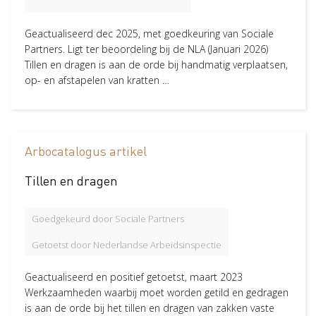
in Veilig werken
Verzuim
12
Geactualiseerd dec 2025, met goedkeuring van Sociale
Partners. Ligt ter beoordeling bij de NLA (Januari 2026)
Gezond en vitaal werken
11
Tillen en dragen is aan de orde bij handmatig verplaatsen,
Wetgeving
4
op- en afstapelen van kratten …
Risico-Inventarisatie & Evaluatie (RIE)
4
in Veilig werken
Wat zegt de wet
2
in Verzuim
Arbocatalogus artikel
Bijzonder verlof
1
in Verzuim
Tillen en dragen
Sector
Goedgekeurd door Sociale Partners
Hoveniers en Groenvoorziening
62
Getoetst door Nederlandse Arbeidsinspectie
Glastuinbouw
58
Geactualiseerd en positief getoetst, maart 2023
Akkerbouw en vollegrondsteelt
57
Werkzaamheden waarbij moet worden getild en gedragen
Groen, Grond en Infrastructuur (Loonwerk)
56
is aan de orde bij het tillen en dragen van zakken vaste