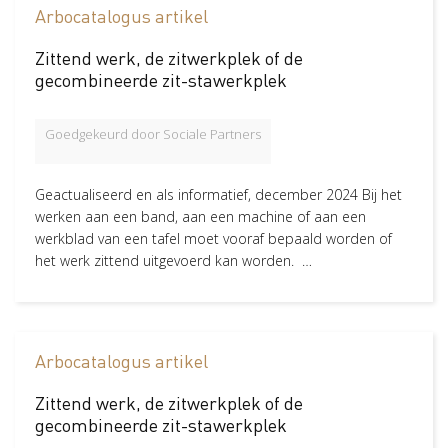
Arbocatalogus artikel
Verzuimbegeleiding
Arbopakket seizoenswerker
Actueel
Vitaliteit
Pagina
218
Zittend werk, de zitwerkplek of de
Kennisbank artikel
179
Vitaliteitsscan
Vertrouwenspersoon
Vitaliteits
Over Stigas
Actueel
gecombineerde zit-stawerkplek
Nieuws
103
Nieuws
Nieuwsbrief
Publicaties
Agenda
Medewerker
79
Onze diensten
Goedgekeurd door Sociale Partners
Blog
52
3V's van Stigas
Aan de slag met Vitaliteit
Aan d
Dienst
27
Geactualiseerd en als informatief, december 2024 Bij het
Publicatie
20
werken aan een band, aan een machine of aan een
Artikel
10
werkblad van een tafel moet vooraf bepaald worden of
het werk zittend uitgevoerd kan worden. …
Wat zoek je
Arbeidsvriendelijke producten
59
Arbocatalogus artikel
Pak stof aan
36
in Veilig werken
Zittend werk, de zitwerkplek of de
Veilig werken
28
gecombineerde zit-stawerkplek
Zoönosen, infecties en allergieën
17