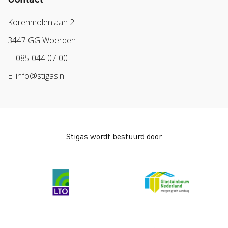
Aanmelden nieuwsbrief
Samen naar lichter werk
Sazas
Korenmolenlaan 2
Veilig op 1
BPL
3447 GG Woerden
Pak stof aan!
Arbeidsmarkt
T: 085 044 07 00
Bescherm bewust
E: info@stigas.nl
Werken aan morgen
Stigas wordt bestuurd door