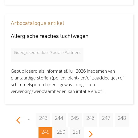
Status
Nieuw
213
Arbocatalogus artikel
Allergische reacties luchtwegen
Goedgekeurd door Sociale Partners
Gepubliceerd als informatief, Juli 2026 Inademen van
plantaardige stoffen (pollen, plant- en/of zaaddeeltjes) of
schimmelsporen tijdens gewas-, oogst- en
verwerkingswerkzaamheden kan irritatie en/of …
Paginering
…
Page
243
Page
244
Page
245
Page
246
Page
247
Page
248
V
o
l
g
e
d
e
p
a
g
i
n
a
V
o
r
i
g
e
p
a
g
i
n
n
a
Huidige
249
Page
250
Page
251