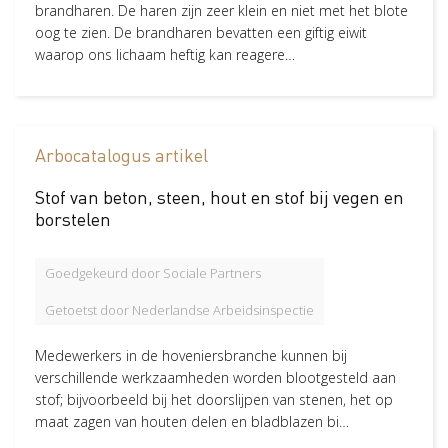
Melkvee en graasdieren
53
brandharen. De haren zijn zeer klein en niet met het blote
oog te zien. De brandharen bevatten een giftig eiwit
Boomteelt en Vaste plantenteelt
Bloembollenteelt en handel
Paardenhouderij
Bos en natuur
Varkenshouderij
Pluimveehouderij
Fruitteelt
Overig dierhouderij
Zorgboerderij
Paddenstoelenteelt
Bloemen en planten
Boomkwekerij producten
Tuinzaadbedrijven
Slachterij en vleesverwerking
Aardappelen en uien
Groenten en fruit
Diervoeder
Granen, zaden en peulvruchten
50
48
48
44
40
38
35
22
21
19
4
4
4
3
3
2
1
1
waarop ons lichaam heftig kan reagere…
in Verwerking, handel en industrie
in Verwerking, handel en industrie
in Verwerking, handel en industrie
in Verwerking, handel en industrie
in Verwerking, handel en industrie
in Verwerking, handel en industrie
in Verwerking, handel en industrie
in Verwerking, handel en industrie
Meer
Thema
Arbocatalogus artikel
Veilig werken
89
Stof van beton, steen, hout en stof bij vegen en
Verzuim
41
borstelen
Veiligheid
38
Pak stof aan!
37
Goedgekeurd door Sociale Partners
Vitaliteit
31
Getoetst door Nederlandse Arbeidsinspectie
Algemeen
28
Gezond en vitaal
27
Medewerkers in de hoveniersbranche kunnen bij
verschillende werkzaamheden worden blootgesteld aan
Ziekteverzuim
22
stof; bijvoorbeeld bij het doorslijpen van stenen, het op
Werken aan morgen
3
maat zagen van houten delen en bladblazen bi…
Re-integratie
2