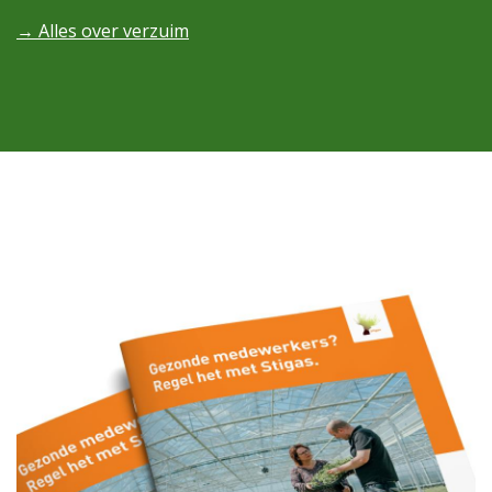
→ Alles over
v
erzuim