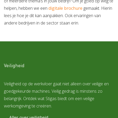
of meerdere thema’s in jouw bedrijf? Om je goed op weg te
helpen, hebben we een
digitale brochure
gemaakt. Hierin
lees je hoe je dit kan aanpakken. Ook ervaringen van
andere bedrijven in de sector staan erin.
Veiligheid
Veiligheid op de werkvloer gaat niet alleen over veilige en
goedgekeurde machines. Veilig gedrag is minstens zo
belangrijk. Ontdek wat Stigas biedt om een veilige
werkomgeving te creëren.
→ Alles over veiligheid