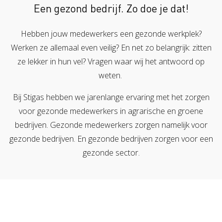
Een gezond bedrijf. Zo doe je dat!
Verzuimbegeleiding
Arbopakket seizoenswerker
Actueel
Vitaliteit
Hebben jouw medewerkers een gezonde werkplek?
Vitaliteitsscan
Vertrouwenspersoon
Vitaliteits
Over Stigas
Actueel
Werken ze allemaal even veilig? En net zo belangrijk: zitten
Nieuws
Nieuwsbrief
Publicaties
Agenda
Onze diensten
ze lekker in hun vel? Vragen waar wij het antwoord op
weten.
3V's van Stigas
Aan de slag met Vitaliteit
Aan d
Bij Stigas hebben we jarenlange ervaring met het zorgen
voor gezonde medewerkers in agrarische en groene
bedrijven. Gezonde medewerkers zorgen namelijk voor
gezonde bedrijven. En gezonde bedrijven zorgen voor een
gezonde sector.