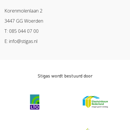
Aanmelden nieuwsbrief
Samen naar lichter werk
Sazas
Korenmolenlaan 2
Veilig op 1
BPL
3447 GG Woerden
Pak stof aan!
Arbeidsmarkt
T: 085 044 07 00
Bescherm bewust
E: info@stigas.nl
Werken aan morgen
Stigas wordt bestuurd door