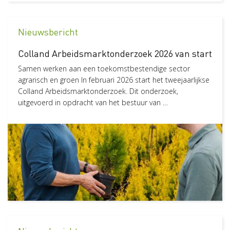
in Veilig werken
Verzuim
12
Nieuwsbericht
Gezond en vitaal werken
11
Wetgeving
4
Colland Arbeidsmarktonderzoek 2026 van start
Risico-Inventarisatie & Evaluatie (RIE)
4
Samen werken aan een toekomstbestendige sector
in Veilig werken
agrarisch en groen In februari 2026 start het tweejaarlijkse
Wat zegt de wet
2
Colland Arbeidsmarktonderzoek. Dit onderzoek,
in Verzuim
uitgevoerd in opdracht van het bestuur van …
Bijzonder verlof
1
in Verzuim
Sector
Hoveniers en Groenvoorziening
62
Glastuinbouw
58
Akkerbouw en vollegrondsteelt
57
Groen, Grond en Infrastructuur (Loonwerk)
56