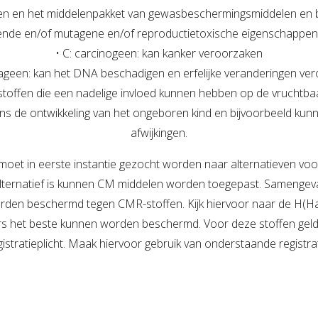
fen en het middelenpakket van gewasbeschermingsmiddelen en b
Zorgboerderij
nde en/of mutagene en/of reproductietoxische eigenschappen (
• C: carcinogeen: kan kanker veroorzaken
ageen: kan het DNA beschadigen en erfelijke veranderingen ve
: stoffen die een nadelige invloed kunnen hebben op de vruchtb
ns de ontwikkeling van het ongeboren kind en bijvoorbeeld kun
afwijkingen.
oet in eerste instantie gezocht worden naar alternatieven voo
ternatief is kunnen CM middelen worden toegepast. Samengeva
en beschermd tegen CMR-stoffen. Kijk hiervoor naar de H(Haz
rs het beste kunnen worden beschermd. Voor deze stoffen geld
gistratieplicht. Maak hiervoor gebruik van onderstaande registrat