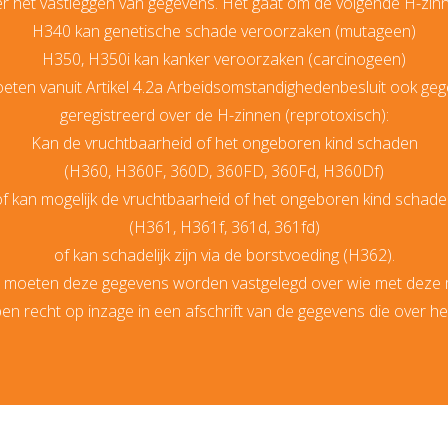
r het vastleggen van gegevens. Het gaat om de volgende H-zin
H340 kan genetische schade veroorzaken (mutageen)
H350, H350i kan kanker veroorzaken (carcinogeen)
ten vanuit Artikel 4.2a Arbeidsomstandighedenbesluit ook g
geregistreerd over de H-zinnen (reprotoxisch):
Kan de vruchtbaarheid of het ongeboren kind schaden
(H360, H360F, 360D, 360FD, 360Fd, H360Df)
f kan mogelijk de vruchtbaarheid of het ongeboren kind schad
(H361, H361f, 361d, 361fd)
of kan schadelijk zijn via de borstvoeding (H362).
ie moeten deze gegevens worden vastgelegd over wie met deze
 recht op inzage in een afschrift van de gegevens die over h