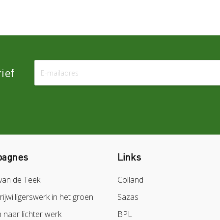
ief
agnes
Links
van de Teek
Colland
vrijwilligerswerk in het groen
Sazas
naar lichter werk
BPL