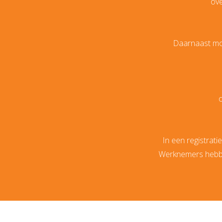
ove
Daarnaast moe
o
In een registrat
Werknemers hebben