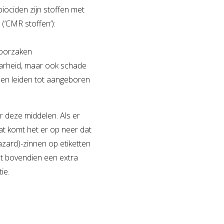
iociden zijn stoffen met
‘CMR stoffen’):
roorzaken
aarheid, maar ook schade
nen leiden tot aangeboren
r deze middelen. Als er
t komt het er op neer dat
ard)-zinnen op etiketten
t bovendien een extra
ie.