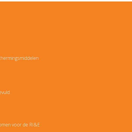
eschermingsmiddelen
evuld.
enomen voor de RI&E