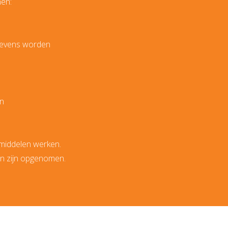
nen:
egevens worden
en
 middelen werken.
en zijn opgenomen.