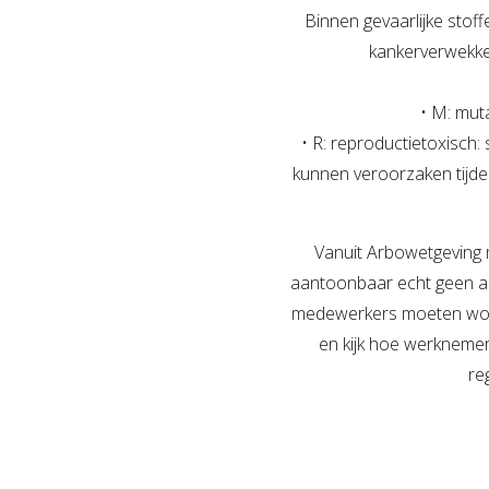
Binnen gevaarlijke stof
kankerverwekke
• M: mut
• R: reproductietoxisch
kunnen veroorzaken tijde
Vanuit Arbowetgeving m
aantoonbaar echt geen al
medewerkers moeten word
en kijk hoe werkneme
re