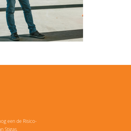
nog een de Risico-
n Stigas.