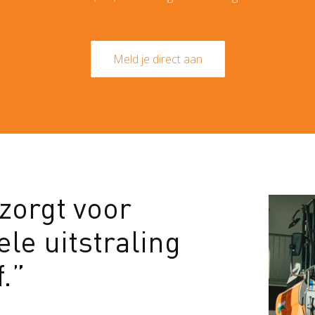
Meld je direct aan
zorgt voor
le uitstraling
f.”