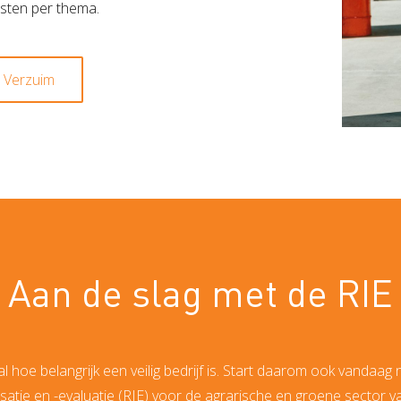
nsten per thema.
Verzuim
Aan de slag met de RIE
 hoe belangrijk een veilig bedrijf is. Start daarom ook vandaag 
isatie en -evaluatie (RIE) voor de agrarische en groene sector va