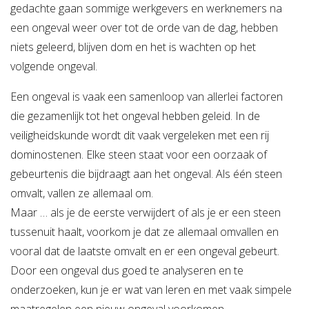
gedachte gaan sommige werkgevers en werknemers na
Verzuimbegeleiding
Arbopakket seizoenswerker
Actueel
Vitaliteit
een ongeval weer over tot de orde van de dag, hebben
niets geleerd, blijven dom en het is wachten op het
Vitaliteitsscan
Vertrouwenspersoon
Vitaliteits
Over Stigas
Actueel
volgende ongeval.
Nieuws
Nieuwsbrief
Publicaties
Agenda
Onze diensten
Een ongeval is vaak een samenloop van allerlei factoren
3V's van Stigas
Aan de slag met Vitaliteit
Aan d
die gezamenlijk tot het ongeval hebben geleid. In de
veiligheidskunde wordt dit vaak vergeleken met een rij
dominostenen. Elke steen staat voor een oorzaak of
gebeurtenis die bijdraagt aan het ongeval. Als één steen
omvalt, vallen ze allemaal om.
Maar … als je de eerste verwijdert of als je er een steen
tussenuit haalt, voorkom je dat ze allemaal omvallen en
vooral dat de laatste omvalt en er een ongeval gebeurt.
Door een ongeval dus goed te analyseren en te
onderzoeken, kun je er wat van leren en met vaak simpele