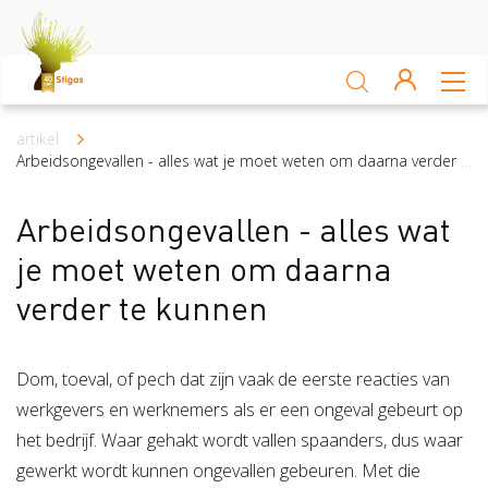
Sluiten
Arbocatalogus
artikel
Kruimelpad
Arbeidsongevallen - alles wat je moet weten om daarna verder te kunnen
Kennisbank
Arbeidsongevallen - alles wat
Sectoren
je moet weten om daarna
verder te kunnen
Akkerbouw en vollegrondsteelt
Bloembollenteelt en hande
Veiligheid
Dom, toeval, of pech dat zijn vaak de eerste reacties van
werkgevers en werknemers als er een ongeval gebeurt op
Verzuim
Veiligheid
het bedrijf. Waar gehakt wordt vallen spaanders, dus waar
Risico Inventarisatie & Evaluatie (RIE)
Machineveilig
Vitaliteit
Verzuim
gewerkt wordt kunnen ongevallen gebeuren. Met die