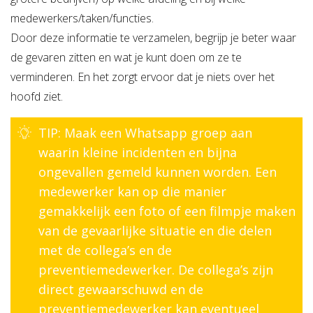
medewerkers/taken/functies.
Door deze informatie te verzamelen, begrijp je beter waar
de gevaren zitten en wat je kunt doen om ze te
verminderen. En het zorgt ervoor dat je niets over het
hoofd ziet.
TIP: Maak een Whatsapp groep aan
waarin kleine incidenten en bijna
ongevallen gemeld kunnen worden. Een
medewerker kan op die manier
gemakkelijk een foto of een filmpje maken
van de gevaarlijke situatie en die delen
met de collega’s en de
preventiemedewerker. De collega’s zijn
direct gewaarschuwd en de
preventiemedewerker kan eventueel