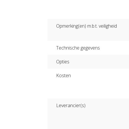
Opmerking(en) m.b.t. veiligheid
Technische gegevens
Opties
Kosten
Leverancier(s)