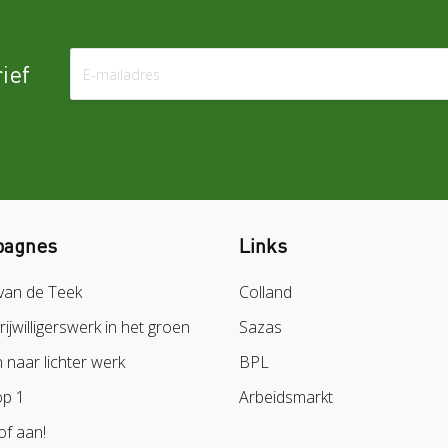
ief
agnes
Links
van de Teek
Colland
vrijwilligerswerk in het groen
Sazas
naar lichter werk
BPL
op 1
Arbeidsmarkt
of aan!