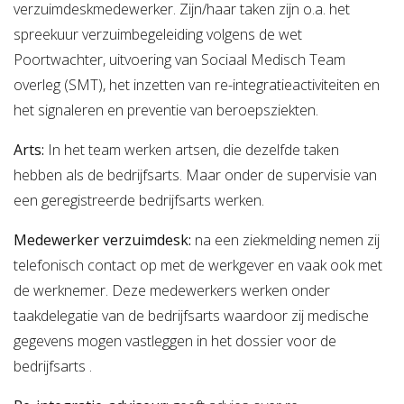
verzuimdeskmedewerker. Zijn/haar taken zijn o.a. het
Verzuimbegeleiding
Arbopakket seizoenswerker
Actueel
Vitaliteit
spreekuur verzuimbegeleiding volgens de wet
Poortwachter, uitvoering van Sociaal Medisch Team
Vitaliteitsscan
Vertrouwenspersoon
Vitaliteits
Over Stigas
Actueel
overleg (SMT), het inzetten van re-integratieactiviteiten en
Nieuws
Nieuwsbrief
Publicaties
Agenda
het signaleren en preventie van beroepsziekten.
Onze diensten
Arts:
3V's van Stigas
In het team werken artsen, die dezelfde taken
Aan de slag met Vitaliteit
Aan d
hebben als de bedrijfsarts. Maar onder de supervisie van
een geregistreerde bedrijfsarts werken.
Medewerker verzuimdesk:
na een ziekmelding nemen zij
telefonisch contact op met de werkgever en vaak ook met
de werknemer. Deze medewerkers werken onder
taakdelegatie van de bedrijfsarts waardoor zij medische
gegevens mogen vastleggen in het dossier voor de
bedrijfsarts .