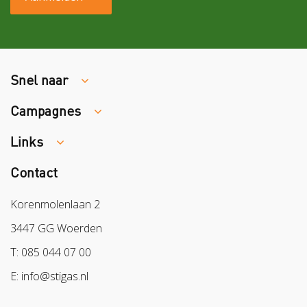
Snel naar
Campagnes
Traumaopvang
Melden van een arbeidsongeval
Links
Week van de Teek
Vacatures
Veilig vrijwilligerswerk in het groen
Contact
Colland
Aanmelden nieuwsbrief
Samen naar lichter werk
Sazas
Korenmolenlaan 2
Veilig op 1
BPL
3447 GG Woerden
Pak stof aan!
Arbeidsmarkt
T: 085 044 07 00
Bescherm bewust
E: info@stigas.nl
Werken aan morgen