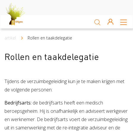
Sluiten
Arbocatalogus
artikel
Rollen en taakdelegatie
Kruimelpad
Kennisbank
Rollen en taakdelegatie
Sectoren
Tijdens de verzuimbegeleiding kun je te maken krijgen met
Akkerbouw en vollegrondsteelt
Bloembollenteelt en hande
de volgende personen:
Veiligheid
Bedrijfsarts:
de bedrijfsarts heeft een medisch
beroepsgeheim. Hij is onafhankelijk en adviseert werkgever
Verzuim
Veiligheid
en werknemer. De bedrijfsarts voert de verzuimbegeleiding
Risico Inventarisatie & Evaluatie (RIE)
Machineveilig
Vitaliteit
Verzuim
uit in samenwerking met de re-integratie adviseur en de