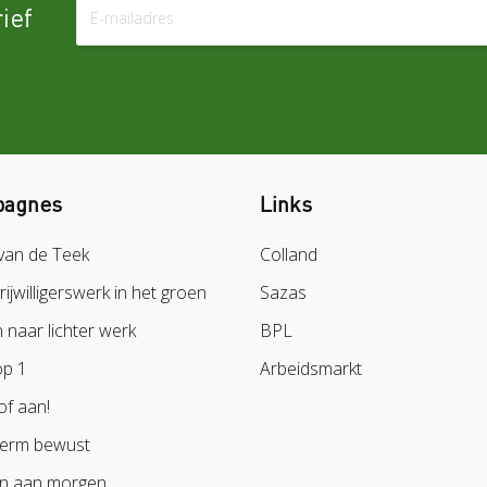
ief
agnes
Links
van de Teek
Colland
vrijwilligerswerk in het groen
Sazas
naar lichter werk
BPL
op 1
Arbeidsmarkt
of aan!
erm bewust
n aan morgen