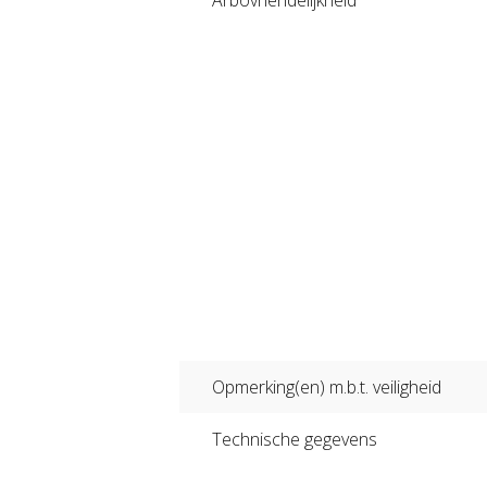
Arbovriendelijkheid
Opmerking(en) m.b.t. veiligheid
Technische gegevens