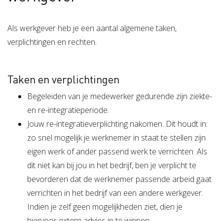
Verzuimbegeleiding
Arbopakket seizoenswerker
Actueel
Vitaliteit
Als werkgever heb je een aantal algemene taken,
Vitaliteitsscan
Vertrouwenspersoon
Vitaliteits
Over Stigas
Actueel
verplichtingen en rechten.
Nieuws
Nieuwsbrief
Publicaties
Agenda
Onze diensten
Taken en verplichtingen
3V's van Stigas
Aan de slag met Vitaliteit
Aan d
Begeleiden van je medewerker gedurende zijn ziekte-
en re-integratieperiode.
Jouw re-integratieverplichting nakomen. Dit houdt in:
zo snel mogelijk je werknemer in staat te stellen zijn
eigen werk of ander passend werk te verrichten. Als
dit niet kan bij jou in het bedrijf, ben je verplicht te
bevorderen dat de werknemer passende arbeid gaat
verrichten in het bedrijf van een andere werkgever.
Indien je zelf geen mogelijkheden ziet, dien je
hiervoor extern advies in te winnen;