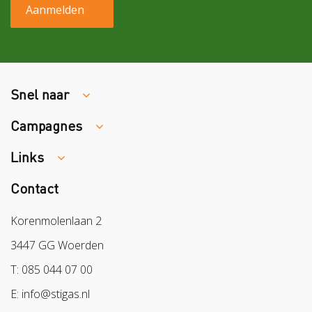
Snel naar
Campagnes
Traumaopvang
Melden van een arbeidsongeval
Links
Week van de Teek
Vacatures
Veilig vrijwilligerswerk in het groen
Contact
Colland
Aanmelden nieuwsbrief
Samen naar lichter werk
Sazas
Korenmolenlaan 2
Veilig op 1
BPL
3447 GG Woerden
Pak stof aan!
Arbeidsmarkt
T: 085 044 07 00
Bescherm bewust
E: info@stigas.nl
Werken aan morgen