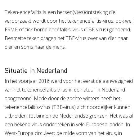
Verzuimbegeleiding
Arbopakket seizoenswerker
Actueel
Vitaliteit
Teken-encefalitis is een hersen(vlies)ontsteking die
veroorzaakt wordt door het tekenencefalitis-virus, ook wel
Vitaliteitsscan
Vertrouwenspersoon
Vitaliteits
Over Stigas
Actueel
FSME of ‘tick-borne encefalitis’ virus (TBE-virus) genoemd.
Nieuws
Nieuwsbrief
Publicaties
Agenda
Onze diensten
Besmette teken dragen het TBE-virus over van dier naar
dier en soms naar de mens.
3V's van Stigas
Aan de slag met Vitaliteit
Aan d
Situatie in Nederland
In het voorjaar 2016 werd voor het eerst de aanwezigheid
van het tekenencefalitis virus in de natuur in Nederland
aangetoond. Mede door de zachte winters heeft het
tekenencefalitis-virus (TBE-virus) zich noordelijker kunnen
uitbreiden, tot binnen de Nederlandse grenzen. Het was al
een bekend virus onder teken in vele Europese landen. In
West-Europa circuleert de milde vorm van het virus, in