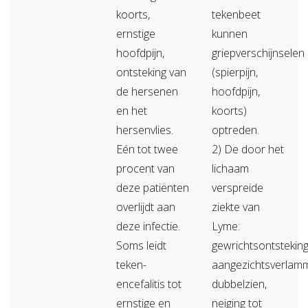
koorts,
tekenbeet
ernstige
kunnen
hoofdpijn,
griepverschijnselen
ontsteking van
(spierpijn,
de hersenen
hoofdpijn,
en het
koorts)
hersenvlies.
optreden.
Eén tot twee
2) De door het
procent van
lichaam
deze patiënten
verspreide
overlijdt aan
ziekte van
deze infectie.
Lyme:
Soms leidt
gewrichtsontsteking
teken-
aangezichtsverlamm
encefalitis tot
dubbelzien,
ernstige en
neiging tot