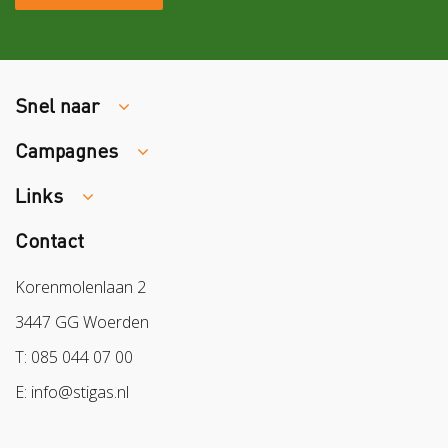
Snel naar
Campagnes
Traumaopvang
Melden van een arbeidsongeval
Links
Week van de Teek
Vacatures
Veilig vrijwilligerswerk in het groen
Contact
Colland
Aanmelden nieuwsbrief
Samen naar lichter werk
Sazas
Korenmolenlaan 2
Veilig op 1
BPL
3447 GG Woerden
Pak stof aan!
Arbeidsmarkt
T: 085 044 07 00
Bescherm bewust
E: info@stigas.nl
Werken aan morgen