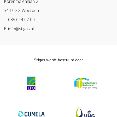
Korenmolenlaan 2
Veilig op 1
BPL
3447 GG Woerden
Pak stof aan!
Arbeidsmarkt
T: 085 044 07 00
Bescherm bewust
E: info@stigas.nl
Werken aan morgen
Stigas wordt bestuurd door