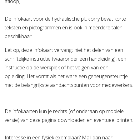
afloop).
Verzuimbegeleiding
Arbopakket seizoenswerker
Actueel
Vitaliteit
De infokaart voor de hydraulische pluklorry bevat korte
Vitaliteitsscan
Vertrouwenspersoon
Vitaliteits
Over Stigas
Actueel
teksten en pictogrammen en is ook in meerdere talen
beschikbaar.
Nieuws
Nieuwsbrief
Publicaties
Agenda
Onze diensten
Let op, deze infokaart vervangt niet het delen van een
3V's van Stigas
Aan de slag met Vitaliteit
Aan d
schriftelijke instructie (waaronder een handleiding), een
instructie op de werkplek of het volgen van een
opleiding. Het vormt als het ware een geheugensteuntje
met de belangrijkste aandachtspunten voor medewerkers.
De infokaarten kun je rechts (of onderaan op mobiele
versie) van deze pagina downloaden en eventueel printen.
Interesse in een fysiek exemplaar? Mail dan naar: