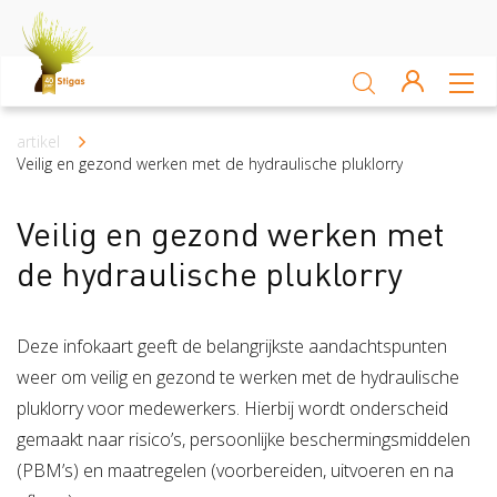
Sluiten
Arbocatalogus
artikel
Kruimelpad
Veilig en gezond werken met de hydraulische pluklorry
Kennisbank
Veilig en gezond werken met
Sectoren
de hydraulische pluklorry
Akkerbouw en vollegrondsteelt
Bloembollenteelt en hande
Deze infokaart geeft de belangrijkste aandachtspunten
Veiligheid
weer om veilig en gezond te werken met de hydraulische
pluklorry voor medewerkers. Hierbij wordt onderscheid
Verzuim
Veiligheid
gemaakt naar risico’s, persoonlijke beschermingsmiddelen
Risico Inventarisatie & Evaluatie (RIE)
Machineveilig
(PBM’s) en maatregelen (voorbereiden, uitvoeren en na
Vitaliteit
Verzuim