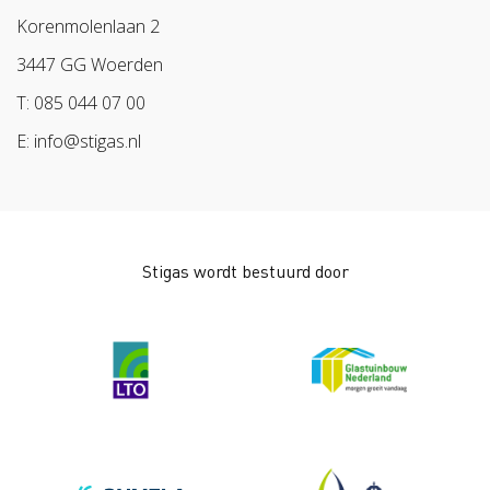
Samen naar lichter werk
Sazas
Korenmolenlaan 2
Veilig op 1
BPL
3447 GG Woerden
Pak stof aan!
Arbeidsmarkt
T: 085 044 07 00
Bescherm bewust
E: info@stigas.nl
Werken aan morgen
Stigas wordt bestuurd door