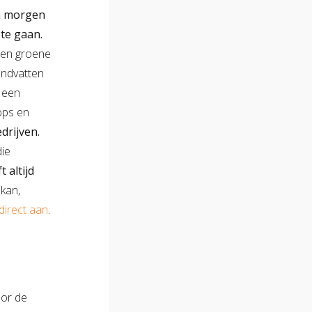
n morgen
 te gaan.
 en groene
handvatten
 een
ops en
drijven.
die
 altijd
kan,
direct aan
.
oor de