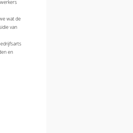
dewerkers
d
 we wat de
sidie van
edrijfsarts
eden en