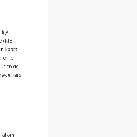
ilige
e (RIE).
in kaart
 premie
eur en de
medewerkers
oral om