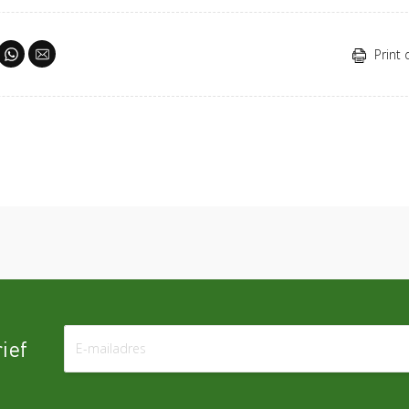
Print 
ief