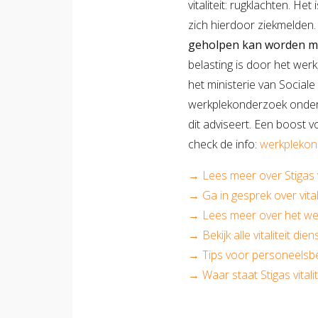
vitaliteit: rugklachten. He
zich hierdoor ziekmelden
geholpen kan worden m
belasting is door het wer
het ministerie van Social
werkplekonderzoek onder b
dit adviseert. Een boost v
check de info:
werkplekon
→ Lees meer over Stigas vi
→ Ga in gesprek over vitali
→ Lees meer over het w
→ Bekijk alle vitaliteit die
→ Tips voor personeels
→ Waar staat Stigas vitali