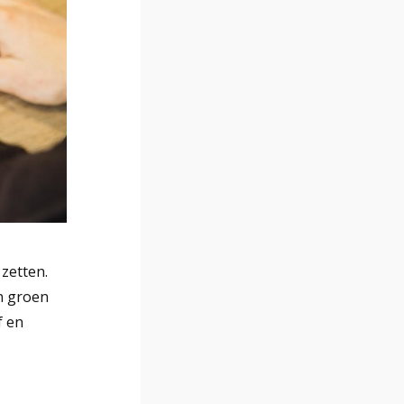
 zetten.
en groen
f en