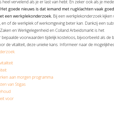
t is heel vervelend als je er last van hebt. En zeker ook als je me
.
Het goede nieuws is dat iemand met rugklachten vaak goe
et een werkplekonderzoek.
Bij een werkplekonderzoek kijken
k, en of de werkplek of werkomgeving beter kan. Dankzij een sub
e Zaken en Werkgelegenheid en Colland Arbeidsmarkt is het
epaalde voorwaarden tijdelijk kosteloos, bijvoorbeeld als de b
oor de vitaliteit, deze unieke kans. Informeer naar de mogelijkh
derzoek.
taliteit
teit
erken aan morgen programma
nsten van Stigas
behoud
teit voor