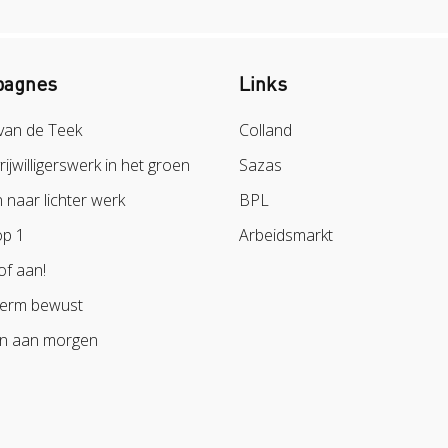
agnes
Links
van de Teek
Colland
vrijwilligerswerk in het groen
Sazas
naar lichter werk
BPL
op 1
Arbeidsmarkt
of aan!
erm bewust
n aan morgen