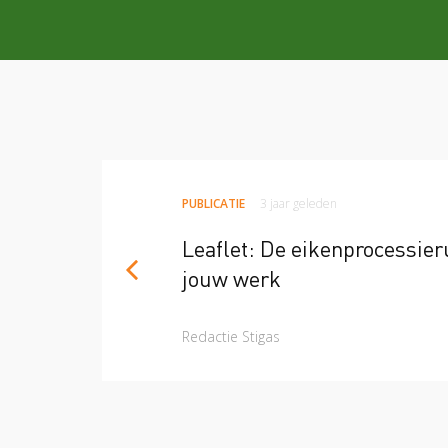
PUBLICATIE
3 jaar geleden
Leaflet: De eikenprocessier
jouw werk
Redactie Stigas