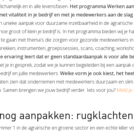
en lichamelijk en in alle levensfasen.
Het programma Werken aa
et vitaliteit in je bedrijf en met je medewerkers aan de slag
 unieke aanpak voor duurzame inzetbaarheid in de agrarische
 hoe groot of klein je bedrijf is. In het programma bieden wij je 
 te gaan met thema's die zorgen voor gezonde medewerkers in
sprekken, instrumenten, groepssessies, scans, coaching, worksh
e ervaring leert dat er geen standaardaanpak is voor alle be
 je in gesprek, zodat we je kunnen begeleiden bij een aanpak 
bedrijf en jullie medewerkers.
Welke vorm je ook kiest, het heeft
j laten zien dat ondernemen met medewerkers duurzaam en slim 
. Samen brengen we jouw bedrijf verder. Iets voor jou?
Meld je 
 nog aanpakken: rugklachten
mer 1 in de agrarische en groene sector en een echte killer v