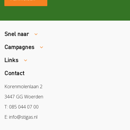
Snel naar
Campagnes
Traumaopvang
Melden van een arbeidsongeval
Links
Week van de Teek
Vacatures
Veilig vrijwilligerswerk in het groen
Contact
Colland
Aanmelden nieuwsbrief
Samen naar lichter werk
Sazas
Korenmolenlaan 2
Veilig op 1
BPL
3447 GG Woerden
Pak stof aan!
Arbeidsmarkt
T: 085 044 07 00
Bescherm bewust
E: info@stigas.nl
Werken aan morgen