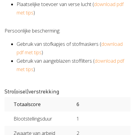
Plaatselijke toevoer van verse lucht (
download pdf
met tips
)
Persoonlijke bescherming:
Gebruik van stofkapjes of stofmaskers (
download
pdf met tips
)
Gebruik van aangeblazen stoffilters (
download pdf
met tips
)
Stro(oisel)verstrekking
Totaalscore
6
Blootstellingsduur
1
Zwaarte van arbeid
2