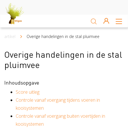
Sluiten
Arbocatalogus
artikel
Overige handelingen in de stal pluimvee
Kruimelpad
Kennisbank
Overige handelingen in de stal
pluimvee
Sectoren
Akkerbouw en vollegrondsteelt
Bloembollenteelt en hande
Inhoudsopgave
Score uitleg
Veiligheid
Controle vanaf voergang tijdens voeren in
Verzuim
Veiligheid
kooisystemen
Controle vanaf voergang buiten voertijden in
Risico Inventarisatie & Evaluatie (RIE)
Machineveilig
Vitaliteit
Verzuim
kooisystemen