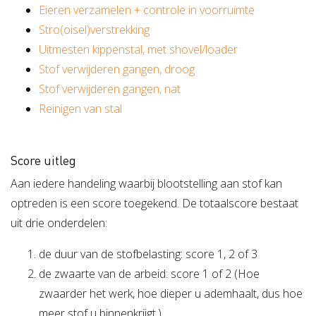
Eieren verzamelen + controle in voorruimte
Verzuimbegeleiding
Arbopakket seizoenswerker
Actueel
Vitaliteit
Stro(oisel)verstrekking
Vitaliteitsscan
Uitmesten kippenstal, met shovel/loader
Vertrouwenspersoon
Vitaliteits
Over Stigas
Actueel
Stof verwijderen gangen, droog
Nieuws
Nieuwsbrief
Publicaties
Agenda
Onze diensten
Stof verwijderen gangen, nat
Reinigen van stal
3V's van Stigas
Aan de slag met Vitaliteit
Aan d
Score uitleg
Aan iedere handeling waarbij blootstelling aan stof kan
optreden is een score toegekend. De totaalscore bestaat
uit drie onderdelen:
de duur van de stofbelasting: score 1, 2 of 3
de zwaarte van de arbeid: score 1 of 2 (Hoe
zwaarder het werk, hoe dieper u ademhaalt, dus hoe
meer stof u binnenkrijgt.)