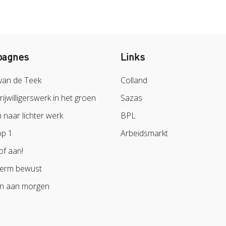
agnes
Links
van de Teek
Colland
vrijwilligerswerk in het groen
Sazas
naar lichter werk
BPL
op 1
Arbeidsmarkt
of aan!
erm bewust
n aan morgen