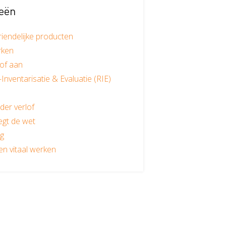
eën
riendelijke producten
rken
tof aan
-Inventarisatie & Evaluatie (RIE)
der verlof
egt de wet
g
n vitaal werken