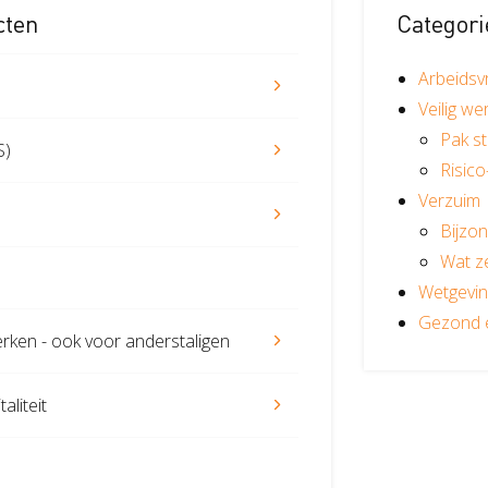
cten
Categori
Zorgboerderij
Arbeidsv
Veilig we
Pak s
S)
Risico
Verzuim
Bijzon
Wat z
Wetgevin
Gezond e
erken - ook voor anderstaligen
aliteit