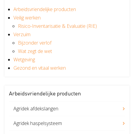
Verzuimbegeleiding
Arbopakket seizoenswerker
Actueel
Vitaliteit
Arbeidsvriendelijke producten
Veilig werken
Vitaliteitsscan
Vertrouwenspersoon
Vitaliteits
Over Stigas
Actueel
Risico-Inventarisatie & Evaluatie (RIE)
Verzuim
Nieuws
Nieuwsbrief
Publicaties
Agenda
Onze diensten
Bijzonder verlof
3V's van Stigas
Aan de slag met Vitaliteit
Aan d
Wat zegt de wet
Wetgeving
Gezond en vitaal werken
Arbeidsvriendelijke producten
Agridek afdekslangen
Agridek haspelsysteem